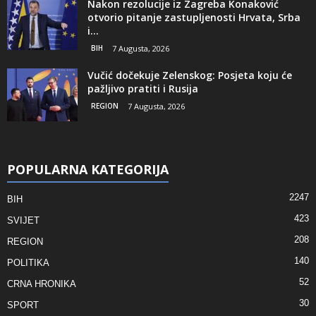
Nakon rezolucije iz Zagreba Konaković
otvorio pitanje zastupljenosti Hrvata, Srba
i...
BIH
7 Augusta, 2026
Vučić dočekuje Zelenskog: Posjeta koju će
pažljivo pratiti i Rusija
REGION
7 Augusta, 2026
POPULARNA KATEGORIJA
2247
BIH
423
SVIJET
208
REGION
140
POLITIKA
52
CRNA HRONIKA
30
SPORT