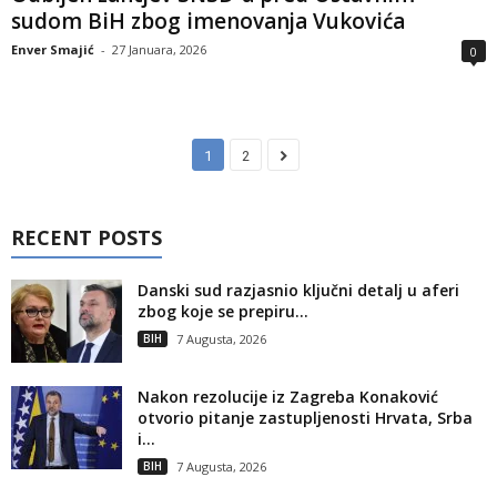
sudom BiH zbog imenovanja Vukovića
Enver Smajić
-
27 Januara, 2026
0
1
2
RECENT POSTS
Danski sud razjasnio ključni detalj u aferi
zbog koje se prepiru...
BIH
7 Augusta, 2026
Nakon rezolucije iz Zagreba Konaković
otvorio pitanje zastupljenosti Hrvata, Srba
i...
BIH
7 Augusta, 2026