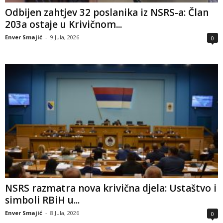
Odbijen zahtjev 32 poslanika iz NSRS-a: Član
203a ostaje u Krivičnom...
Enver Smajić
-
9 Jula, 2026
0
NSRS razmatra nova krivična djela: Ustaštvo i
simboli RBiH u...
Enver Smajić
-
8 Jula, 2026
0