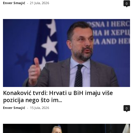
Enver Smajić
-
21 Jula, 2026
0
Konaković tvrdi: Hrvati u BiH imaju više
pozicija nego što im...
Enver Smajić
-
15 Jula, 2026
0