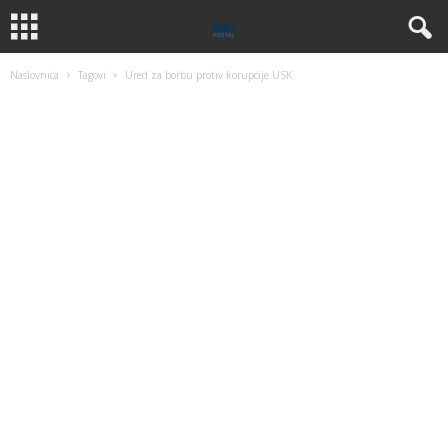
Naslovnica
Tagovi
Ured za borbu protiv korupcije USK