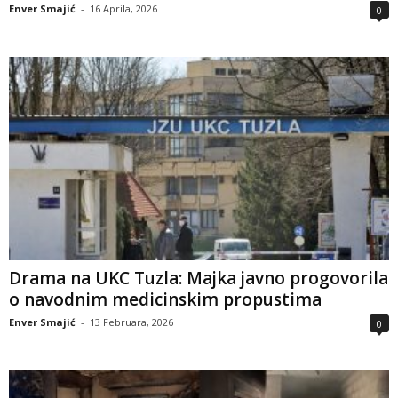
Enver Smajić
-
16 Aprila, 2026
0
Drama na UKC Tuzla: Majka javno progovorila
o navodnim medicinskim propustima
Enver Smajić
-
13 Februara, 2026
0