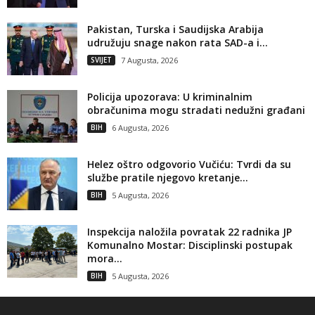
Pakistan, Turska i Saudijska Arabija
udružuju snage nakon rata SAD-a i...
SVIJET
7 Augusta, 2026
Policija upozorava: U kriminalnim
obračunima mogu stradati nedužni građani
BIH
6 Augusta, 2026
Helez oštro odgovorio Vučiću: Tvrdi da su
službe pratile njegovo kretanje...
BIH
5 Augusta, 2026
Inspekcija naložila povratak 22 radnika JP
Komunalno Mostar: Disciplinski postupak
mora...
BIH
5 Augusta, 2026