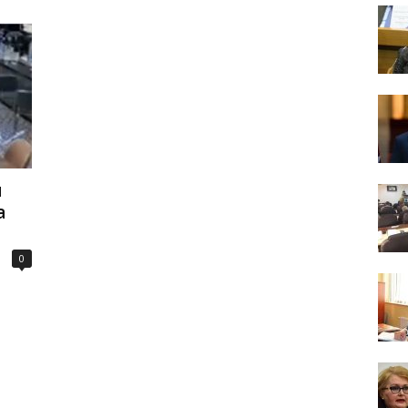
u
a
0