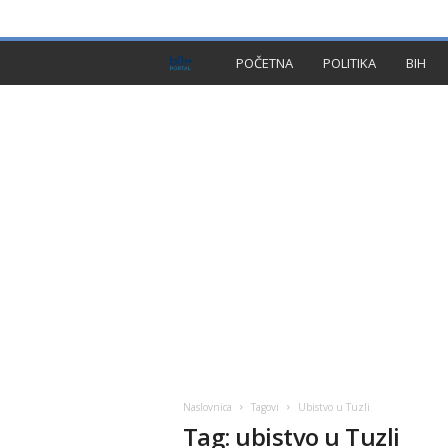
PRIVACY POLICY
IMPRESSUM
O NAMA
KON
B
POČETNA
POLITIKA
BIH
I
H
P
l
u
s
Naslovnica
Tagovi
Ubistvo u Tuzli
Tag: ubistvo u Tuzli