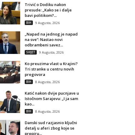
Trivić o Dodiku nakon
presude: „Kako se i dalje
bavi politikom?...
BIH
9 Augusta, 2026
„Napad na jednog je napad
na sve“: Nastao novi
odbrambeni savez...
SVIJET
9 Augusta, 2026
Ko preuzima vlast u Krajini?
Tri stranke u centru novih
pregovora
BIH
8 Augusta, 2026
Katić nakon dvije pucnjave u
Istočnom Sarajevu: „I ja sam
kao...
BIH
8 Augusta, 2026
Danski sud razjasnio ključni
detalj u aferi zbog koje se
prepiru...