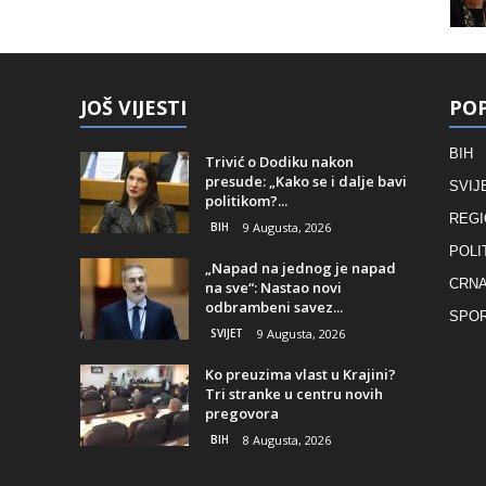
JOŠ VIJESTI
POP
BIH
Trivić o Dodiku nakon
presude: „Kako se i dalje bavi
SVIJ
politikom?...
REGI
BIH
9 Augusta, 2026
POLI
„Napad na jednog je napad
CRNA
na sve“: Nastao novi
odbrambeni savez...
SPO
SVIJET
9 Augusta, 2026
Ko preuzima vlast u Krajini?
Tri stranke u centru novih
pregovora
BIH
8 Augusta, 2026