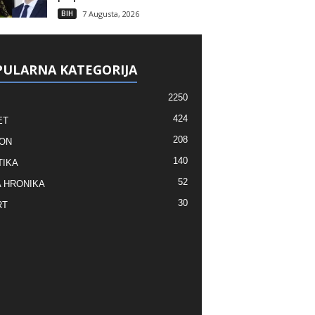
BIH
7 Augusta, 2026
ULARNA KATEGORIJA
2250
424
ET
208
ON
140
TIKA
52
 HRONIKA
30
RT