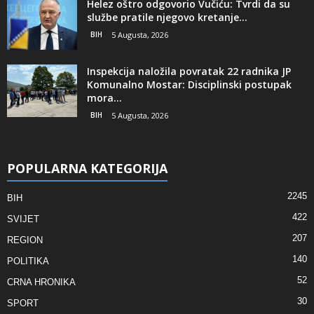
Helez oštro odgovorio Vučiću: Tvrdi da su
službe pratile njegovo kretanje...
BIH
5 Augusta, 2026
Inspekcija naložila povratak 22 radnika JP
Komunalno Mostar: Disciplinski postupak
mora...
BIH
5 Augusta, 2026
POPULARNA KATEGORIJA
2245
BIH
422
SVIJET
207
REGION
140
POLITIKA
52
CRNA HRONIKA
30
SPORT