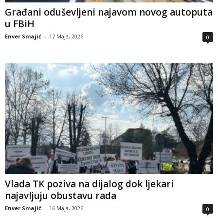
Građani oduševljeni najavom novog autoputa
u FBiH
Enver Smajić
-
17 Maja, 2026
0
Vlada TK poziva na dijalog dok ljekari
najavljuju obustavu rada
Enver Smajić
-
16 Maja, 2026
0