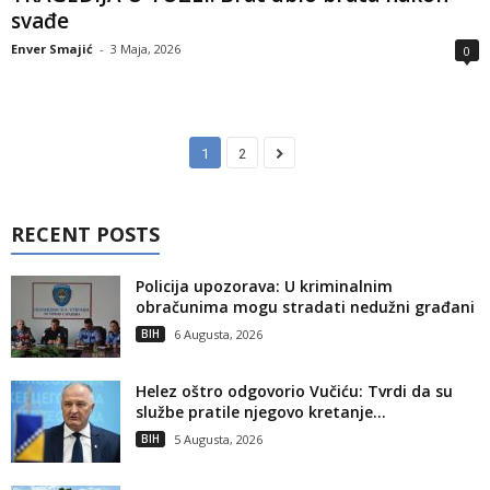
svađe
Enver Smajić
-
3 Maja, 2026
0
1
2
RECENT POSTS
Policija upozorava: U kriminalnim
obračunima mogu stradati nedužni građani
BIH
6 Augusta, 2026
Helez oštro odgovorio Vučiću: Tvrdi da su
službe pratile njegovo kretanje...
BIH
5 Augusta, 2026