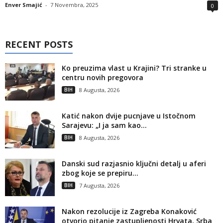
Enver Smajić
-
7 Novembra, 2025
0
RECENT POSTS
Ko preuzima vlast u Krajini? Tri stranke u
centru novih pregovora
BIH
8 Augusta, 2026
Katić nakon dvije pucnjave u Istočnom
Sarajevu: „I ja sam kao...
BIH
8 Augusta, 2026
Danski sud razjasnio ključni detalj u aferi
zbog koje se prepiru...
BIH
7 Augusta, 2026
Nakon rezolucije iz Zagreba Konaković
otvorio pitanje zastupljenosti Hrvata, Srba