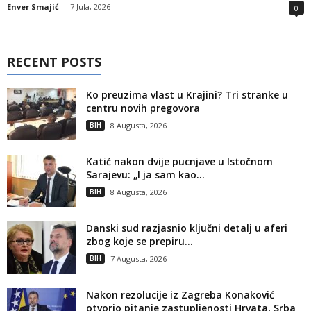
Enver Smajić
-
7 Jula, 2026
0
RECENT POSTS
Ko preuzima vlast u Krajini? Tri stranke u
centru novih pregovora
BIH
8 Augusta, 2026
Katić nakon dvije pucnjave u Istočnom
Sarajevu: „I ja sam kao...
BIH
8 Augusta, 2026
Danski sud razjasnio ključni detalj u aferi
zbog koje se prepiru...
BIH
7 Augusta, 2026
Nakon rezolucije iz Zagreba Konaković
otvorio pitanje zastupljenosti Hrvata, Srba