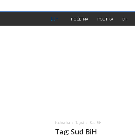
PRIVACY POLICY
IMPRESSUM
O NAMA
KON
B
POČETNA
POLITIKA
BIH
I
H
P
l
u
s
Naslovnica
Tagovi
Sud BiH
Tag: Sud BiH