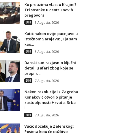
Ko preuzima vlast u Krajini?
Tri stranke u centru novih
pregovora
BIH
8 Augusta, 2026
Katić nakon dvije pucnjave u
Istočnom Sarajevu: „I ja sam
kao...
BIH
8 Augusta, 2026
Danski sud razjasnio ključni
detalj u aferi zbog koje se
prepiru...
BIH
7 Augusta, 2026
Nakon rezolucije iz Zagreba
Konaković otvorio pitanje
zastupljenosti Hrvata, Srba
i...
BIH
7 Augusta, 2026
Vučić dočekuje Zelenskog:
Posjeta koju će pažljivo