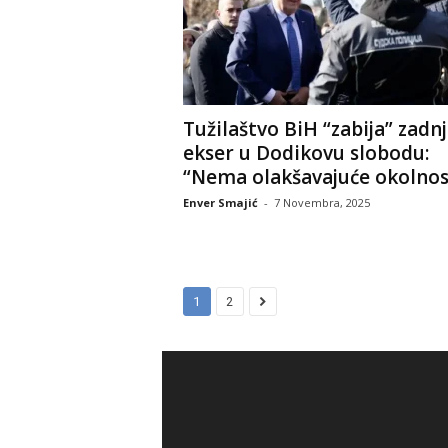
Tužilaštvo BiH “zabija” zadnj
ekser u Dodikovu slobodu:
“Nema olakšavajuće okolnosti
Enver Smajić
-
7 Novembra, 2025
1
2