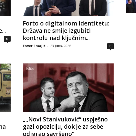
Forto o digitalnom identitetu:
...
Država ne smije izgubiti
kontrolu nad ključnim...
0
Enver Smajić
-
23 Juna, 2026
0
„„Novi Stanivuković“ uspješno
ima
gazi opoziciju, dok je za sebe
odigrao savršeno“