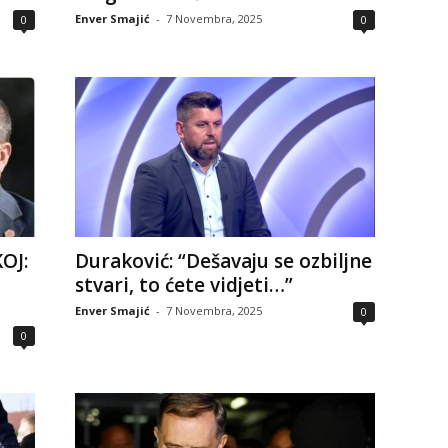
Enver Smajić
-
7 Novembra, 2025
0
0
OJ:
Duraković: “Dešavaju se ozbiljne
stvari, to ćete vidjeti…”
Enver Smajić
-
7 Novembra, 2025
0
0