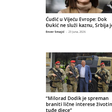
Ćudić u Vijeću Evrope: Dok
Đukić ne služi kaznu, Srbija je
Enver Smajić
-
23 Juna, 2026
“Milorad Dodik je spreman
braniti lične interese život
tuđe djece”