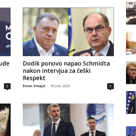
uđe
Dodik ponovo napao Schmidta
nakon intervjua za češki
Respekt
Enver Smajić
-
18 Jula, 2026
0
0