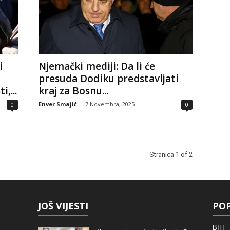
i
Njemački mediji: Da li će
presuda Dodiku predstavljati
,...
kraj za Bosnu...
Enver Smajić
-
7 Novembra, 2025
0
0
Stranica 1 of 2
JOŠ VIJESTI
POP
BIH