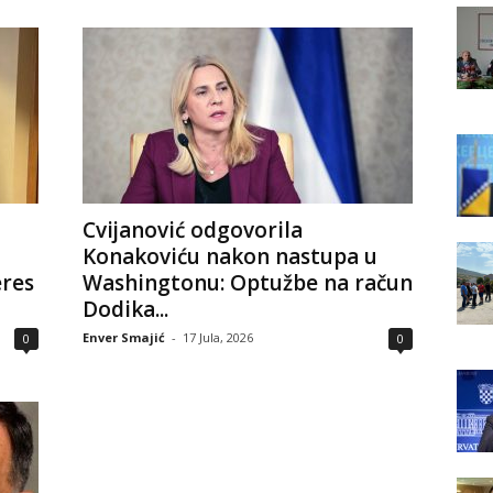
Cvijanović odgovorila
Konakoviću nakon nastupa u
eres
Washingtonu: Optužbe na račun
Dodika...
Enver Smajić
-
17 Jula, 2026
0
0