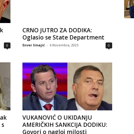
k
CRNO JUTRO ZA DODIKA:
Oglasio se State Department
Enver Smajić
-
6 Novembra, 2025
0
0
nak
VUKANOVIĆ O UKIDANJU
 s
AMERIČKIH SANKCIJA DODIKU:
Govori o nagloj milosti