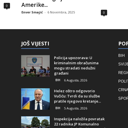
Amerike...
0
Enver Smajić
-
6 Novembra, 2025
0
JOŠ VIJESTI
POP
BIH
Policija upozorava: U
kriminalnim obračunima
SVIJ
mogu stradati nedužni
građani
REGI
BIH
6 Augusta, 2026
POLI
CRNA
Helez oštro odgovorio
Vučiću: Tvrdi da su službe
SPO
pratile njegovo kretanje...
BIH
5 Augusta, 2026
Inspekcija naložila povratak
22 radnika JP Komunalno