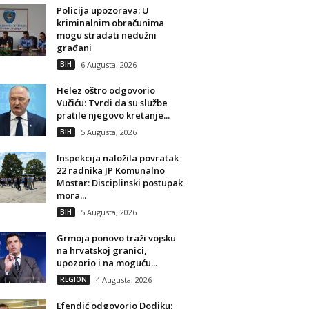
Policija upozorava: U
kriminalnim obračunima
mogu stradati nedužni
građani
BIH
6 Augusta, 2026
Helez oštro odgovorio
Vučiću: Tvrdi da su službe
pratile njegovo kretanje...
BIH
5 Augusta, 2026
Inspekcija naložila povratak
22 radnika JP Komunalno
Mostar: Disciplinski postupak
mora...
BIH
5 Augusta, 2026
Grmoja ponovo traži vojsku
na hrvatskoj granici,
upozorio i na moguću...
REGION
4 Augusta, 2026
Efendić odgovorio Dodiku: