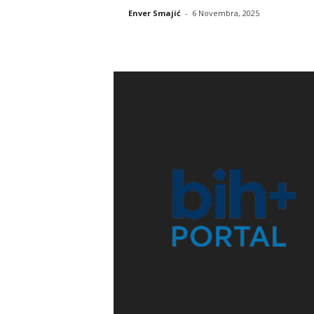
Enver Smajić
-
6 Novembra, 2025