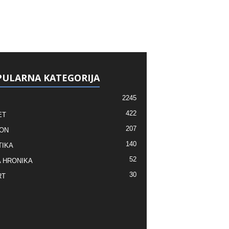
ULARNA KATEGORIJA
2245
422
ET
207
ON
140
TIKA
52
 HRONIKA
30
RT