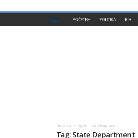
PRIVACY POLICY
IMPRESSUM
O NAMA
KON
B
POČETNA
POLITIKA
BIH
I
H
P
l
u
s
Naslovnica
Tagovi
State Department
Tag: State Department