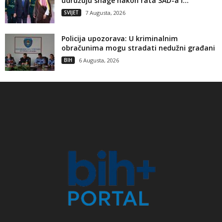
udružuju snage nakon rata SAD-a i...
SVIJET
7 Augusta, 2026
Policija upozorava: U kriminalnim
obračunima mogu stradati nedužni građani
BIH
6 Augusta, 2026