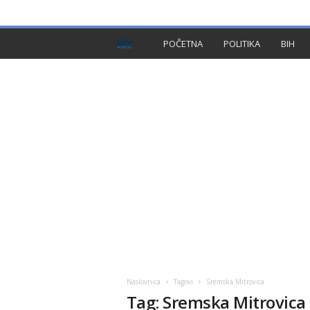
PRIVACY POLICY
IMPRESSUM
O NAMA
KON
B
POČETNA
POLITIKA
BIH
I
H
P
l
u
s
Naslovnica
Tagovi
Sremska Mitrovica
Tag: Sremska Mitrovica