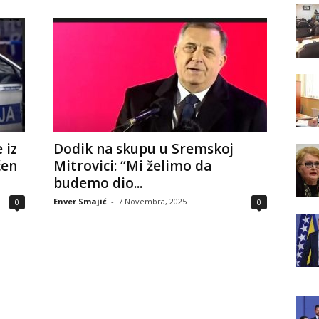
 iz
Dodik na skupu u Sremskoj
ćen
Mitrovici: “Mi želimo da
budemo dio...
Enver Smajić
-
7 Novembra, 2025
0
0