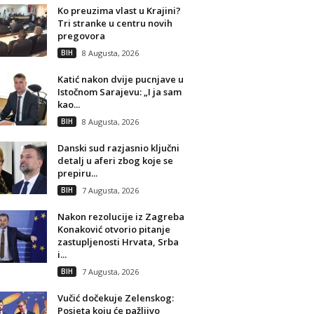
Ko preuzima vlast u Krajini?
Tri stranke u centru novih
pregovora
BIH
8 Augusta, 2026
Katić nakon dvije pucnjave u
Istočnom Sarajevu: „I ja sam
kao...
BIH
8 Augusta, 2026
Danski sud razjasnio ključni
detalj u aferi zbog koje se
prepiru...
BIH
7 Augusta, 2026
Nakon rezolucije iz Zagreba
Konaković otvorio pitanje
zastupljenosti Hrvata, Srba
i...
BIH
7 Augusta, 2026
Vučić dočekuje Zelenskog:
Posjeta koju će pažljivo