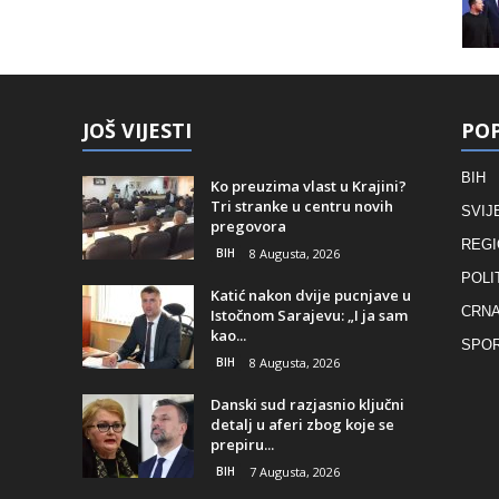
JOŠ VIJESTI
POP
BIH
Ko preuzima vlast u Krajini?
Tri stranke u centru novih
SVIJ
pregovora
REGI
BIH
8 Augusta, 2026
POLI
Katić nakon dvije pucnjave u
CRNA
Istočnom Sarajevu: „I ja sam
kao...
SPO
BIH
8 Augusta, 2026
Danski sud razjasnio ključni
detalj u aferi zbog koje se
prepiru...
BIH
7 Augusta, 2026