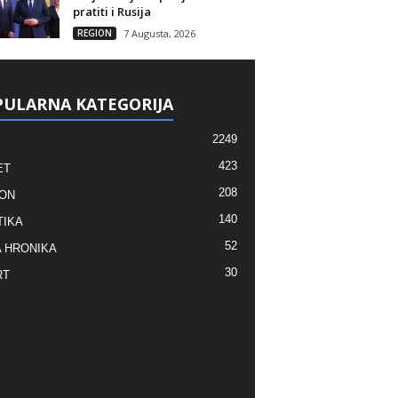
pratiti i Rusija
REGION
7 Augusta, 2026
ULARNA KATEGORIJA
2249
423
ET
208
ON
140
TIKA
52
 HRONIKA
30
RT