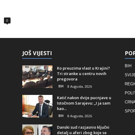
0
JOŠ VIJESTI
POP
BIH
Ko preuzima vlast u Krajini?
Tri stranke u centru novih
SVIJ
pregovora
REGI
BIH
8 Augusta, 2026
POLI
Katić nakon dvije pucnjave u
CRNA
Istočnom Sarajevu: „I ja sam
kao...
SPO
BIH
8 Augusta, 2026
Danski sud razjasnio ključni
detalj u aferi zbog koje se