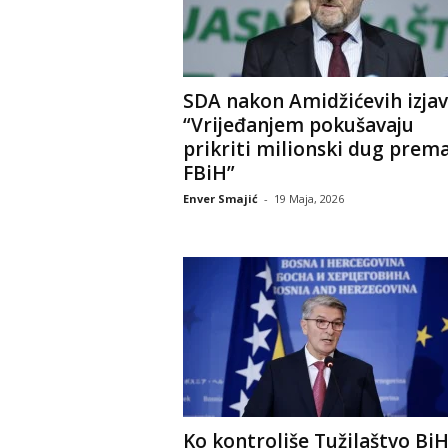
SDA nakon Amidžićevih izjav
“Vrijeđanjem pokušavaju
prikriti milionski dug prem
FBiH”
Enver Smajić
-
19 Maja, 2026
Ko kontroliše Tužilaštvo Bi