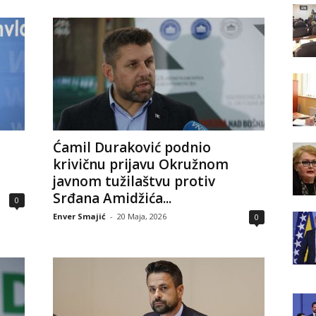
Ćamil Duraković podnio
krivičnu prijavu Okružnom
javnom tužilaštvu protiv
Srđana Amidžića...
0
Enver Smajić
-
20 Maja, 2026
0