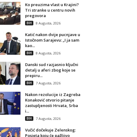
Ko preuzima vlast u Krajini?
Tri stranke u centru novih
pregovora
BIH
8 Augusta, 2026
Katić nakon dvije pucnjave u
Istočnom Sarajevu: „I ja sam
kao...
BIH
8 Augusta, 2026
Danski sud razjasnio ključni
detalj u aferi zbog koje se
prepiru...
BIH
7 Augusta, 2026
Nakon rezolucije iz Zagreba
Konaković otvorio pitanje
zastupljenosti Hrvata, Srba
i...
BIH
7 Augusta, 2026
Vučić dočekuje Zelenskog:
Posjeta koju će pažljivo