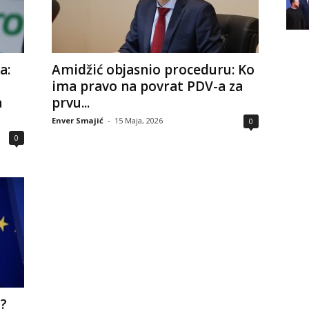
a:
Amidžić objasnio proceduru: Ko
ima pravo na povrat PDV-a za
a
prvu...
Enver Smajić
-
15 Maja, 2026
0
0
H?