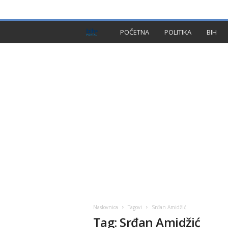
PRIVACY POLICY
IMPRESSUM
O NAMA
KON
B
POČETNA
POLITIKA
BIH
I
H
P
l
u
s
Naslovnica
Tagovi
Srđan Amidžić
Tag: Srđan Amidžić