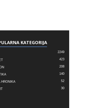
ULARNA KATEGORIJA
2249
423
ET
208
ON
140
TIKA
52
 HRONIKA
30
RT