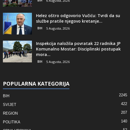
BIH
6 Augusta, 2026
Helez oštro odgovorio Vučiću: Tvrdi da su
službe pratile njegovo kretanje...
BIH
5 Augusta, 2026
Inspekcija naložila povratak 22 radnika JP
Komunalno Mostar: Disciplinski postupak
mora...
BIH
5 Augusta, 2026
POPULARNA KATEGORIJA
2245
BIH
422
SVIJET
207
REGION
140
POLITIKA
52