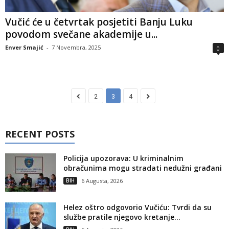
Vučić će u četvrtak posjetiti Banju Luku
povodom svečane akademije u...
Enver Smajić
-
7 Novembra, 2025
0
2
3
4
RECENT POSTS
Policija upozorava: U kriminalnim
obračunima mogu stradati nedužni građani
BIH
6 Augusta, 2026
Helez oštro odgovorio Vučiću: Tvrdi da su
službe pratile njegovo kretanje...