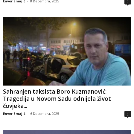
Enver Smajić
-
8 Decembra, 2025
0
Sahranjen taksista Boro Kuzmanović:
Tragedija u Novom Sadu odnijela život
čovjeka...
Enver Smajić
-
6 Decembra, 2025
0