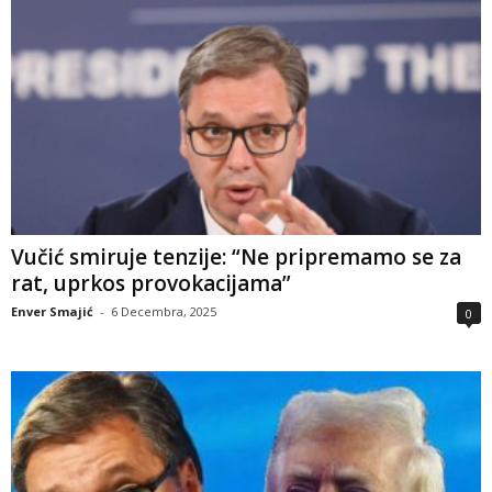
Vučić smiruje tenzije: “Ne pripremamo se za
rat, uprkos provokacijama”
Enver Smajić
-
6 Decembra, 2025
0