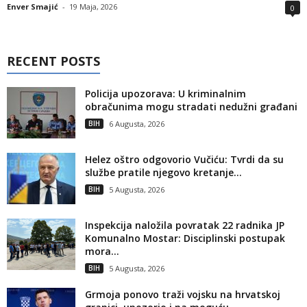
Enver Smajić
-
19 Maja, 2026
0
RECENT POSTS
Policija upozorava: U kriminalnim
obračunima mogu stradati nedužni građani
BIH
6 Augusta, 2026
Helez oštro odgovorio Vučiću: Tvrdi da su
službe pratile njegovo kretanje...
BIH
5 Augusta, 2026
Inspekcija naložila povratak 22 radnika JP
Komunalno Mostar: Disciplinski postupak
mora...
BIH
5 Augusta, 2026
Grmoja ponovo traži vojsku na hrvatskoj