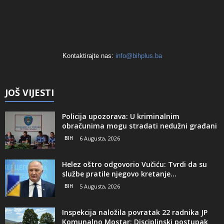
Kontaktirajte nas:
info@bihplus.ba
JOŠ VIJESTI
Policija upozorava: U kriminalnim
obračunima mogu stradati nedužni građani
BIH
6 Augusta, 2026
Helez oštro odgovorio Vučiću: Tvrdi da su
službe pratile njegovo kretanje...
BIH
5 Augusta, 2026
Inspekcija naložila povratak 22 radnika JP
Komunalno Mostar: Disciplinski postupak