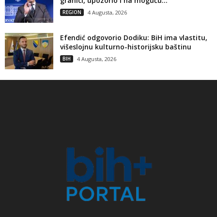
granici, upozorio i na moguću...
REGION
4 Augusta, 2026
Efendić odgovorio Dodiku: BiH ima vlastitu,
višeslojnu kulturno-historijsku baštinu
BIH
4 Augusta, 2026