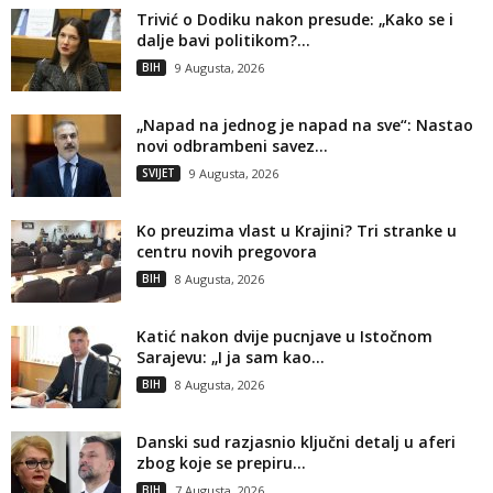
Trivić o Dodiku nakon presude: „Kako se i
dalje bavi politikom?...
BIH
9 Augusta, 2026
„Napad na jednog je napad na sve“: Nastao
novi odbrambeni savez...
SVIJET
9 Augusta, 2026
Ko preuzima vlast u Krajini? Tri stranke u
centru novih pregovora
BIH
8 Augusta, 2026
Katić nakon dvije pucnjave u Istočnom
Sarajevu: „I ja sam kao...
BIH
8 Augusta, 2026
Danski sud razjasnio ključni detalj u aferi
zbog koje se prepiru...
BIH
7 Augusta, 2026