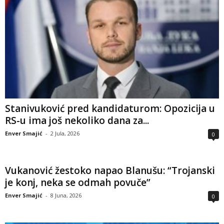
Stanivuković pred kandidaturom: Opozicija u
RS-u ima još nekoliko dana za...
Enver Smajić
-
2 Jula, 2026
0
Vukanović žestoko napao Blanušu: “Trojanski
je konj, neka se odmah povuče”
Enver Smajić
-
8 Juna, 2026
0