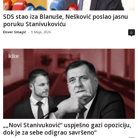
SDS stao iza Blanuše, Nešković poslao jasnu
poruku Stanivukoviću
Enver Smajić
-
9 Maja, 2026
0
„„Novi Stanivuković“ uspješno gazi opoziciju,
dok je za sebe odigrao savršeno“