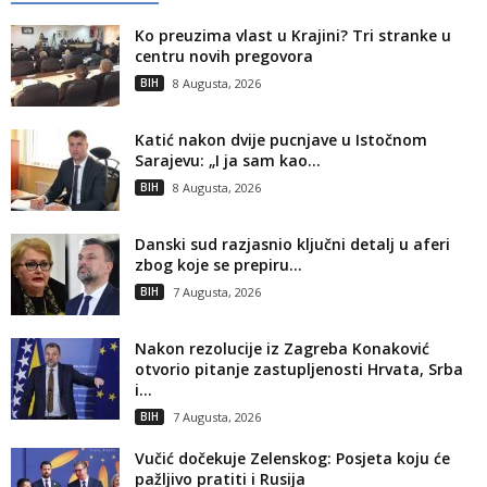
Ko preuzima vlast u Krajini? Tri stranke u
centru novih pregovora
BIH
8 Augusta, 2026
Katić nakon dvije pucnjave u Istočnom
Sarajevu: „I ja sam kao...
BIH
8 Augusta, 2026
Danski sud razjasnio ključni detalj u aferi
zbog koje se prepiru...
BIH
7 Augusta, 2026
Nakon rezolucije iz Zagreba Konaković
otvorio pitanje zastupljenosti Hrvata, Srba
i...
BIH
7 Augusta, 2026
Vučić dočekuje Zelenskog: Posjeta koju će
pažljivo pratiti i Rusija