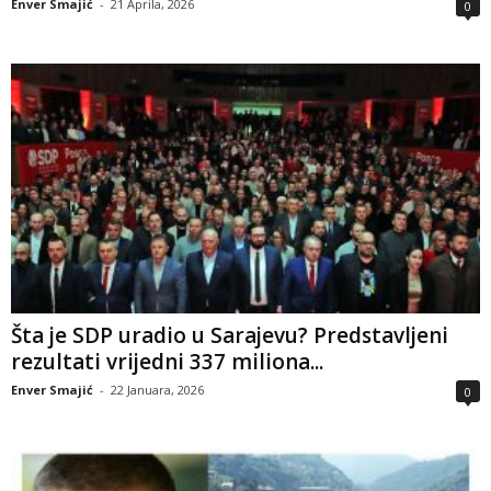
Enver Smajić
-
21 Aprila, 2026
0
Šta je SDP uradio u Sarajevu? Predstavljeni
rezultati vrijedni 337 miliona...
Enver Smajić
-
22 Januara, 2026
0