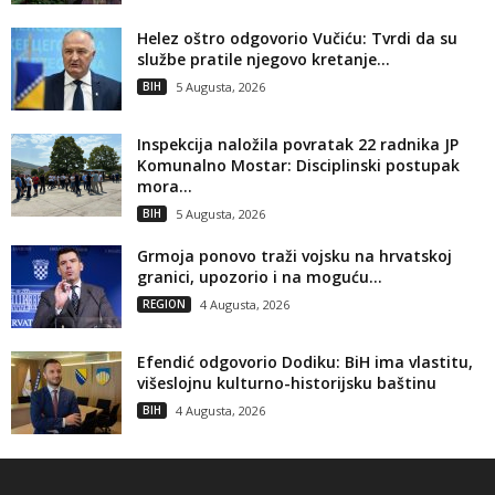
Helez oštro odgovorio Vučiću: Tvrdi da su
službe pratile njegovo kretanje...
BIH
5 Augusta, 2026
Inspekcija naložila povratak 22 radnika JP
Komunalno Mostar: Disciplinski postupak
mora...
BIH
5 Augusta, 2026
Grmoja ponovo traži vojsku na hrvatskoj
granici, upozorio i na moguću...
REGION
4 Augusta, 2026
Efendić odgovorio Dodiku: BiH ima vlastitu,
višeslojnu kulturno-historijsku baštinu
BIH
4 Augusta, 2026