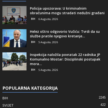
Policija upozorava: U kriminalnim
obračunima mogu stradati nedužni građani
BIH
6 Augusta, 2026
Helez oštro odgovorio Vučiću: Tvrdi da su
službe pratile njegovo kretanje...
BIH
5 Augusta, 2026
Inspekcija naložila povratak 22 radnika JP
Komunalno Mostar: Disciplinski postupak
mora...
BIH
5 Augusta, 2026
POPULARNA KATEGORIJA
2245
BIH
422
SVIJET