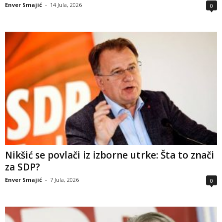
Enver Smajić
-
14 Jula, 2026
0
Nikšić se povlači iz izborne utrke: Šta to znači
za SDP?
Enver Smajić
-
7 Jula, 2026
0