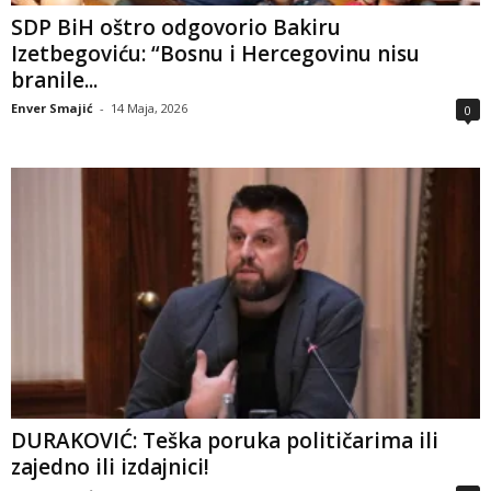
SDP BiH oštro odgovorio Bakiru
Izetbegoviću: “Bosnu i Hercegovinu nisu
branile...
Enver Smajić
-
14 Maja, 2026
0
DURAKOVIĆ: Teška poruka političarima ili
zajedno ili izdajnici!