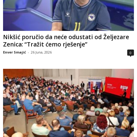
Nikšić poručio da neće odustati od Željezare
Zenica: “Tražit ćemo rješenje”
Enver Smajić
-
26 Juna, 2026
0