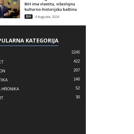
BiH ima vlastitu, višeslojnu
kulturno-historijsku baštinu
BIH
4 Augusta, 2026
ULARNA KATEGORIJA
2245
422
ET
207
ON
140
TIKA
52
 HRONIKA
30
RT