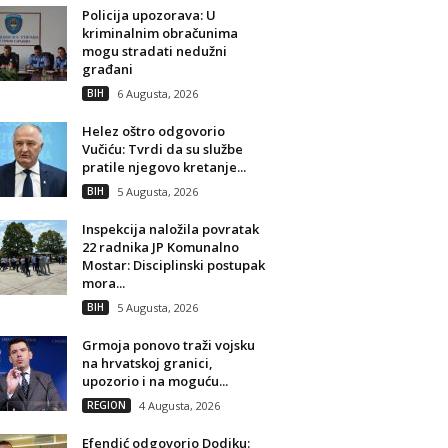
Policija upozorava: U
kriminalnim obračunima
mogu stradati nedužni
građani
BIH
6 Augusta, 2026
Helez oštro odgovorio
Vučiću: Tvrdi da su službe
pratile njegovo kretanje...
BIH
5 Augusta, 2026
Inspekcija naložila povratak
22 radnika JP Komunalno
Mostar: Disciplinski postupak
mora...
BIH
5 Augusta, 2026
Grmoja ponovo traži vojsku
na hrvatskoj granici,
upozorio i na moguću...
REGION
4 Augusta, 2026
Efendić odgovorio Dodiku: