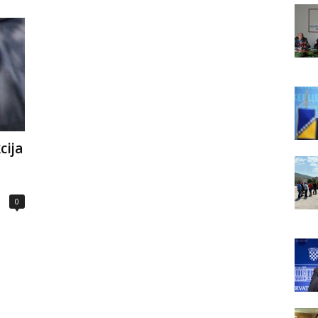
cija
0