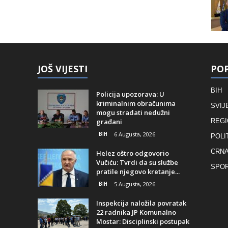
JOŠ VIJESTI
POP
BIH
Policija upozorava: U
kriminalnim obračunima
SVIJ
mogu stradati nedužni
građani
REGI
BIH
6 Augusta, 2026
POLI
CRNA
Helez oštro odgovorio
Vučiću: Tvrdi da su službe
SPO
pratile njegovo kretanje...
BIH
5 Augusta, 2026
Inspekcija naložila povratak
22 radnika JP Komunalno
Mostar: Disciplinski postupak