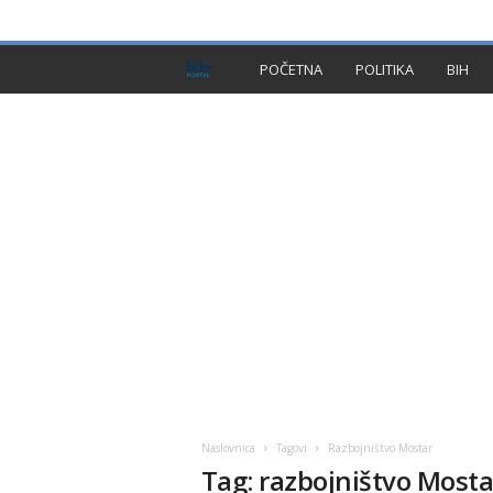
PRIVACY POLICY
IMPRESSUM
O NAMA
KON
B
POČETNA
POLITIKA
BIH
I
H
P
l
u
s
Naslovnica
Tagovi
Razbojništvo Mostar
Tag: razbojništvo Mosta