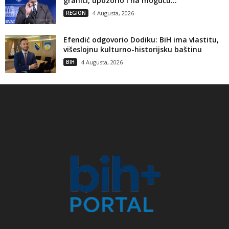
granici, upozorio i na moguću...
REGION
4 Augusta, 2026
Efendić odgovorio Dodiku: BiH ima vlastitu,
višeslojnu kulturno-historijsku baštinu
BIH
4 Augusta, 2026