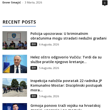
Enver Smajić
-
3 Marta, 2026
0
RECENT POSTS
Policija upozorava: U kriminalnim
obračunima mogu stradati nedužni građani
BIH
6 Augusta, 2026
Helez oštro odgovorio Vučiću: Tvrdi da su
službe pratile njegovo kretanje...
BIH
5 Augusta, 2026
Inspekcija naložila povratak 22 radnika JP
Komunalno Mostar: Disciplinski postupak
mora...
BIH
5 Augusta, 2026
Grmoja ponovo traži vojsku na hrvatskoj