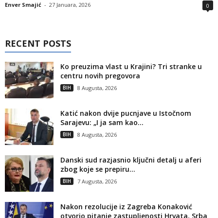
Enver Smajić
-
27 Januara, 2026
0
RECENT POSTS
Ko preuzima vlast u Krajini? Tri stranke u
centru novih pregovora
BIH
8 Augusta, 2026
Katić nakon dvije pucnjave u Istočnom
Sarajevu: „I ja sam kao...
BIH
8 Augusta, 2026
Danski sud razjasnio ključni detalj u aferi
zbog koje se prepiru...
BIH
7 Augusta, 2026
Nakon rezolucije iz Zagreba Konaković
otvorio pitanje zastupljenosti Hrvata, Srba