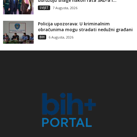
udružuju snage nakon rata SAD-a i...
SVIJET
7 Augusta, 2026
Policija upozorava: U kriminalnim
obračunima mogu stradati nedužni građani
BIH
6 Augusta, 2026