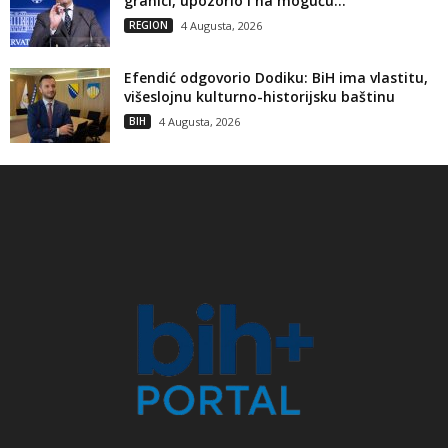
granici, upozorio i na moguću...
REGION
4 Augusta, 2026
Efendić odgovorio Dodiku: BiH ima vlastitu,
višeslojnu kulturno-historijsku baštinu
BIH
4 Augusta, 2026