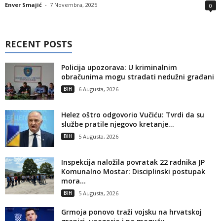
Enver Smajić
-
7 Novembra, 2025
0
RECENT POSTS
Policija upozorava: U kriminalnim
obračunima mogu stradati nedužni građani
BIH
6 Augusta, 2026
Helez oštro odgovorio Vučiću: Tvrdi da su
službe pratile njegovo kretanje...
BIH
5 Augusta, 2026
Inspekcija naložila povratak 22 radnika JP
Komunalno Mostar: Disciplinski postupak
mora...
BIH
5 Augusta, 2026
Grmoja ponovo traži vojsku na hrvatskoj