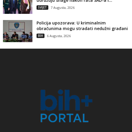
udružuju snage nakon rata SAD-a i...
SVIJET
7 Augusta, 2026
Policija upozorava: U kriminalnim
obračunima mogu stradati nedužni građani
BIH
6 Augusta, 2026