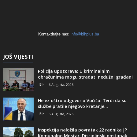
Kontaktirajte nas:
info@bihplus.ba
JOŠ VIJESTI
Policija upozorava: U kriminalnim
obračunima mogu stradati nedužni građani
BIH
6 Augusta, 2026
Helez oštro odgovorio Vučiću: Tvrdi da su
službe pratile njegovo kretanje...
BIH
5 Augusta, 2026
Inspekcija naložila povratak 22 radnika JP
Komunalno Mostar: Disciplinski postupak