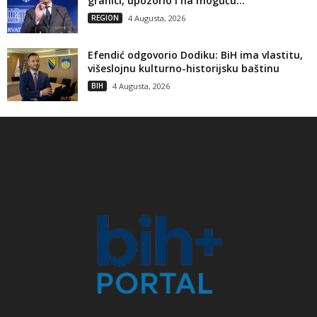
granici, upozorio i na moguću...
REGION
4 Augusta, 2026
Efendić odgovorio Dodiku: BiH ima vlastitu,
višeslojnu kulturno-historijsku baštinu
BIH
4 Augusta, 2026