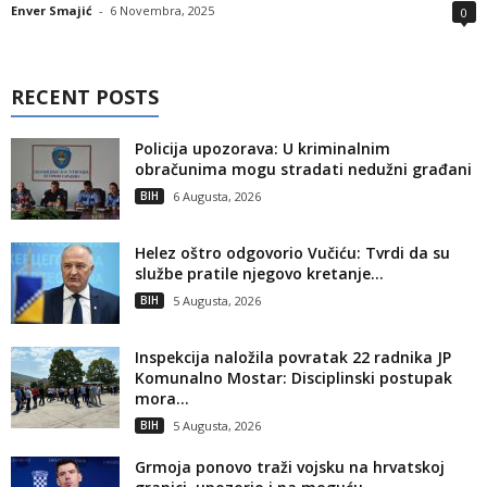
Enver Smajić
-
6 Novembra, 2025
0
RECENT POSTS
Policija upozorava: U kriminalnim
obračunima mogu stradati nedužni građani
BIH
6 Augusta, 2026
Helez oštro odgovorio Vučiću: Tvrdi da su
službe pratile njegovo kretanje...
BIH
5 Augusta, 2026
Inspekcija naložila povratak 22 radnika JP
Komunalno Mostar: Disciplinski postupak
mora...
BIH
5 Augusta, 2026
Grmoja ponovo traži vojsku na hrvatskoj