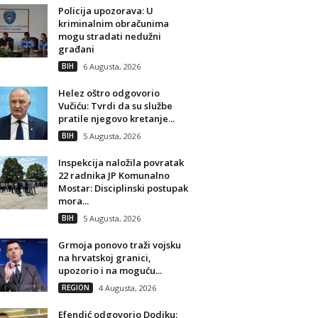
Policija upozorava: U
kriminalnim obračunima
mogu stradati nedužni
građani
BIH
6 Augusta, 2026
Helez oštro odgovorio
Vučiću: Tvrdi da su službe
pratile njegovo kretanje...
BIH
5 Augusta, 2026
Inspekcija naložila povratak
22 radnika JP Komunalno
Mostar: Disciplinski postupak
mora...
BIH
5 Augusta, 2026
Grmoja ponovo traži vojsku
na hrvatskoj granici,
upozorio i na moguću...
REGION
4 Augusta, 2026
Efendić odgovorio Dodiku: