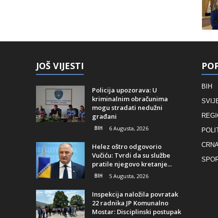
JOŠ VIJESTI
POP
BIH
Policija upozorava: U
kriminalnim obračunima
SVIJ
mogu stradati nedužni
građani
REGI
BIH
6 Augusta, 2026
POLI
CRNA
Helez oštro odgovorio
Vučiću: Tvrdi da su službe
SPO
pratile njegovo kretanje...
BIH
5 Augusta, 2026
Inspekcija naložila povratak
22 radnika JP Komunalno
Mostar: Disciplinski postupak