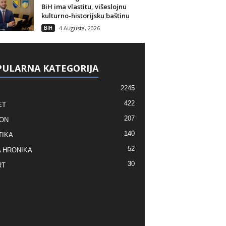
BiH ima vlastitu, višeslojnu
kulturno-historijsku baštinu
BIH
4 Augusta, 2026
ULARNA KATEGORIJA
2245
422
ET
207
ON
140
TIKA
52
 HRONIKA
30
RT