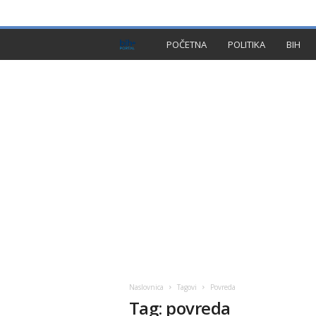
PRIVACY POLICY
IMPRESSUM
O NAMA
KON
B
POČETNA
POLITIKA
BIH
I
H
P
l
u
s
Naslovnica
Tagovi
Povreda
Tag: povreda