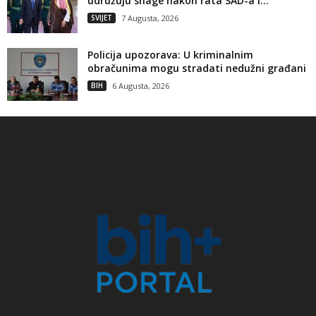
udružuju snage nakon rata SAD-a i...
SVIJET
7 Augusta, 2026
Policija upozorava: U kriminalnim
obračunima mogu stradati nedužni građani
BIH
6 Augusta, 2026