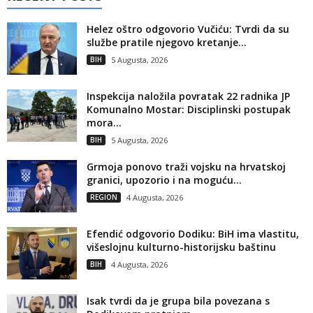
Helez oštro odgovorio Vučiću: Tvrdi da su
službe pratile njegovo kretanje...
BIH
5 Augusta, 2026
Inspekcija naložila povratak 22 radnika JP
Komunalno Mostar: Disciplinski postupak
mora...
BIH
5 Augusta, 2026
Grmoja ponovo traži vojsku na hrvatskoj
granici, upozorio i na moguću...
REGION
4 Augusta, 2026
Efendić odgovorio Dodiku: BiH ima vlastitu,
višeslojnu kulturno-historijsku baštinu
BIH
4 Augusta, 2026
Isak tvrdi da je grupa bila povezana s