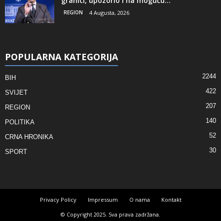
granici, upozorio i na moguću...
REGION
4 Augusta, 2026
POPULARNA KATEGORIJA
2244
BIH
422
SVIJET
207
REGION
140
POLITIKA
52
CRNA HRONIKA
30
SPORT
Privacy Policy
Impressum
O nama
Kontakt
© Copyright 2025. Sva prava zadržana.