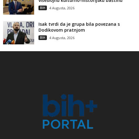
višeslojnu kulturno-historijsku baštinu
BIH
4 Augusta, 2026
Isak tvrdi da je grupa bila povezana s
Dodikovom pratnjom
BIH
4 Augusta, 2026