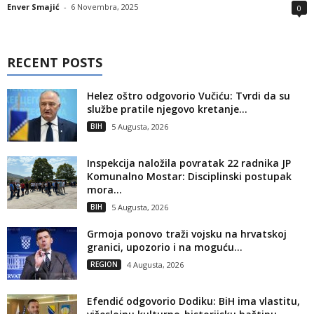
Enver Smajić
-
6 Novembra, 2025
0
RECENT POSTS
Helez oštro odgovorio Vučiću: Tvrdi da su
službe pratile njegovo kretanje...
BIH
5 Augusta, 2026
Inspekcija naložila povratak 22 radnika JP
Komunalno Mostar: Disciplinski postupak
mora...
BIH
5 Augusta, 2026
Grmoja ponovo traži vojsku na hrvatskoj
granici, upozorio i na moguću...
REGION
4 Augusta, 2026
Efendić odgovorio Dodiku: BiH ima vlastitu,