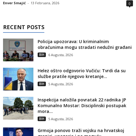
Enver Smajić
-
13 Februara, 2026
0
RECENT POSTS
Policija upozorava: U kriminalnim
obračunima mogu stradati nedužni građani
BIH
6 Augusta, 2026
Helez oštro odgovorio Vučiću: Tvrdi da su
službe pratile njegovo kretanje...
BIH
5 Augusta, 2026
Inspekcija naložila povratak 22 radnika JP
Komunalno Mostar: Disciplinski postupak
mora...
BIH
5 Augusta, 2026
Grmoja ponovo traži vojsku na hrvatskoj