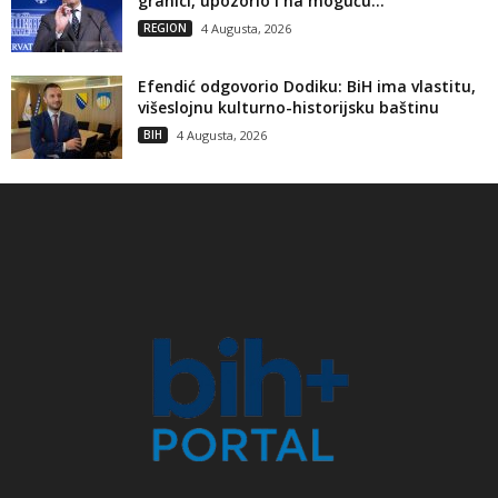
granici, upozorio i na moguću...
REGION
4 Augusta, 2026
Efendić odgovorio Dodiku: BiH ima vlastitu,
višeslojnu kulturno-historijsku baštinu
BIH
4 Augusta, 2026