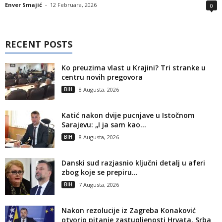
Enver Smajić
-
12 Februara, 2026
0
RECENT POSTS
Ko preuzima vlast u Krajini? Tri stranke u
centru novih pregovora
BIH
8 Augusta, 2026
Katić nakon dvije pucnjave u Istočnom
Sarajevu: „I ja sam kao...
BIH
8 Augusta, 2026
Danski sud razjasnio ključni detalj u aferi
zbog koje se prepiru...
BIH
7 Augusta, 2026
Nakon rezolucije iz Zagreba Konaković
otvorio pitanje zastupljenosti Hrvata, Srba