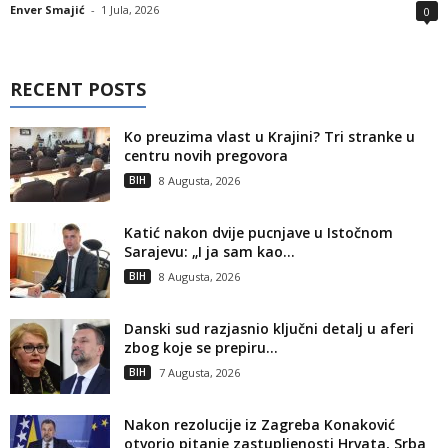
Enver Smajić
-
1 Jula, 2026
0
RECENT POSTS
Ko preuzima vlast u Krajini? Tri stranke u
centru novih pregovora
BIH
8 Augusta, 2026
Katić nakon dvije pucnjave u Istočnom
Sarajevu: „I ja sam kao...
BIH
8 Augusta, 2026
Danski sud razjasnio ključni detalj u aferi
zbog koje se prepiru...
BIH
7 Augusta, 2026
Nakon rezolucije iz Zagreba Konaković
otvorio pitanje zastupljenosti Hrvata, Srba