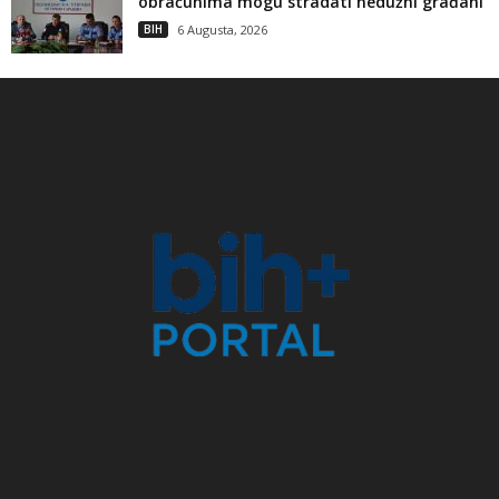
obračunima mogu stradati nedužni građani
BIH
6 Augusta, 2026