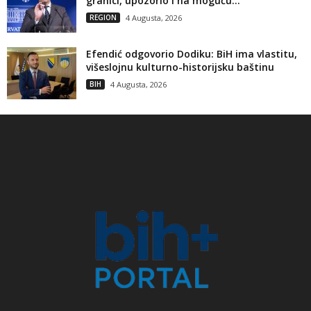
granici, upozorio i na moguću...
REGION
4 Augusta, 2026
Efendić odgovorio Dodiku: BiH ima vlastitu,
višeslojnu kulturno-historijsku baštinu
BIH
4 Augusta, 2026