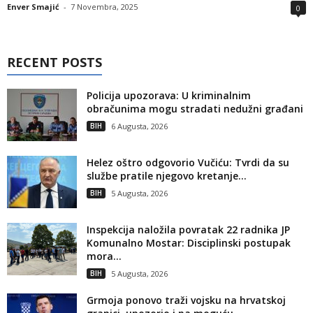
Enver Smajić
-
7 Novembra, 2025
0
RECENT POSTS
Policija upozorava: U kriminalnim
obračunima mogu stradati nedužni građani
BIH
6 Augusta, 2026
Helez oštro odgovorio Vučiću: Tvrdi da su
službe pratile njegovo kretanje...
BIH
5 Augusta, 2026
Inspekcija naložila povratak 22 radnika JP
Komunalno Mostar: Disciplinski postupak
mora...
BIH
5 Augusta, 2026
Grmoja ponovo traži vojsku na hrvatskoj