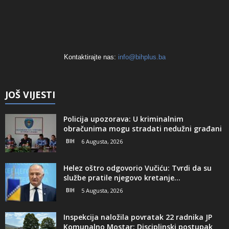
Kontaktirajte nas:
info@bihplus.ba
JOŠ VIJESTI
Policija upozorava: U kriminalnim
obračunima mogu stradati nedužni građani
BIH
6 Augusta, 2026
Helez oštro odgovorio Vučiću: Tvrdi da su
službe pratile njegovo kretanje...
BIH
5 Augusta, 2026
Inspekcija naložila povratak 22 radnika JP
Komunalno Mostar: Disciplinski postupak