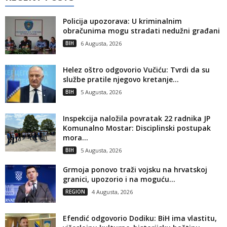
Policija upozorava: U kriminalnim
obračunima mogu stradati nedužni građani
BIH
6 Augusta, 2026
Helez oštro odgovorio Vučiću: Tvrdi da su
službe pratile njegovo kretanje...
BIH
5 Augusta, 2026
Inspekcija naložila povratak 22 radnika JP
Komunalno Mostar: Disciplinski postupak
mora...
BIH
5 Augusta, 2026
Grmoja ponovo traži vojsku na hrvatskoj
granici, upozorio i na moguću...
REGION
4 Augusta, 2026
Efendić odgovorio Dodiku: BiH ima vlastitu,