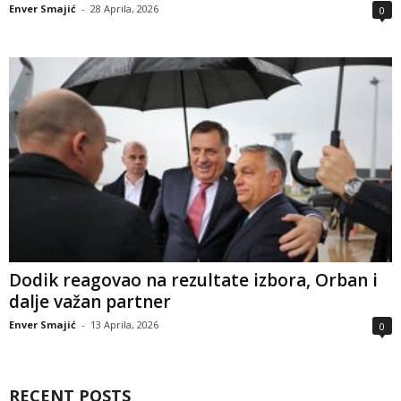
Enver Smajić
-
28 Aprila, 2026
0
Dodik reagovao na rezultate izbora, Orban i
dalje važan partner
Enver Smajić
-
13 Aprila, 2026
0
RECENT POSTS