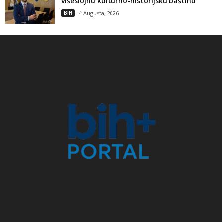
višeslojnu kulturno-historijsku baštinu
BIH
4 Augusta, 2026