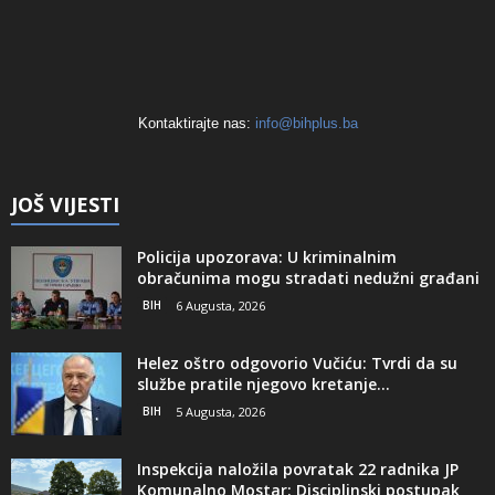
Kontaktirajte nas:
info@bihplus.ba
JOŠ VIJESTI
Policija upozorava: U kriminalnim
obračunima mogu stradati nedužni građani
BIH
6 Augusta, 2026
Helez oštro odgovorio Vučiću: Tvrdi da su
službe pratile njegovo kretanje...
BIH
5 Augusta, 2026
Inspekcija naložila povratak 22 radnika JP
Komunalno Mostar: Disciplinski postupak