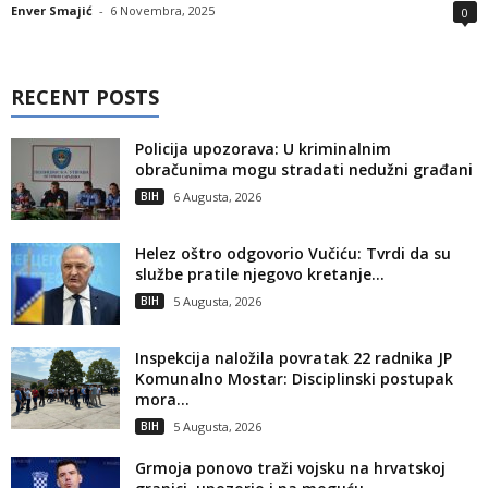
Enver Smajić
-
6 Novembra, 2025
0
RECENT POSTS
Policija upozorava: U kriminalnim
obračunima mogu stradati nedužni građani
BIH
6 Augusta, 2026
Helez oštro odgovorio Vučiću: Tvrdi da su
službe pratile njegovo kretanje...
BIH
5 Augusta, 2026
Inspekcija naložila povratak 22 radnika JP
Komunalno Mostar: Disciplinski postupak
mora...
BIH
5 Augusta, 2026
Grmoja ponovo traži vojsku na hrvatskoj