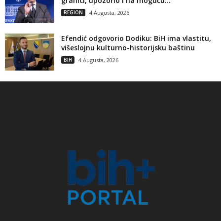
granici, upozorio i na moguću...
REGION
4 Augusta, 2026
Efendić odgovorio Dodiku: BiH ima vlastitu,
višeslojnu kulturno-historijsku baštinu
BIH
4 Augusta, 2026