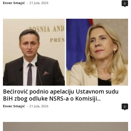
Enver Smajić
-
21 Jula, 2026
0
Bećirović podnio apelaciju Ustavnom sudu
BiH zbog odluke NSRS-a o Komisiji...
Enver Smajić
-
21 Jula, 2026
0