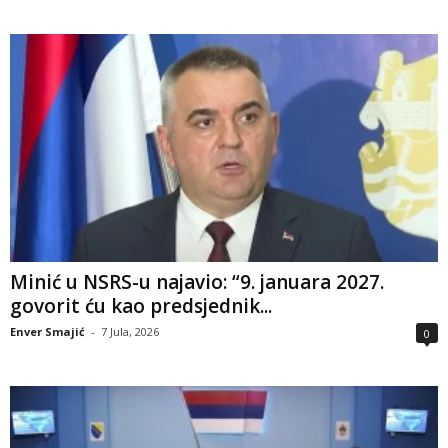
Minić u NSRS-u najavio: “9. januara 2027.
govorit ću kao predsjednik...
Enver Smajić
-
7 Jula, 2026
0