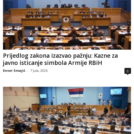
Prijedlog zakona izazvao pažnju: Kazne za
javno isticanje simbola Armije RBiH
Enver Smajić
-
7 Jula, 2026
0