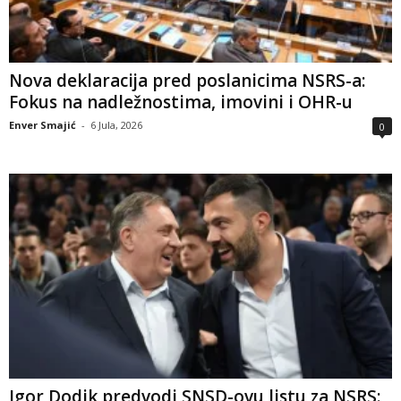
Nova deklaracija pred poslanicima NSRS-a:
Fokus na nadležnostima, imovini i OHR-u
Enver Smajić
-
6 Jula, 2026
0
Igor Dodik predvodi SNSD-ovu listu za NSRS: