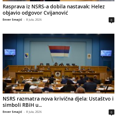
Rasprava iz NSRS-a dobila nastavak: Helez
objavio odgovor Cvijanović
Enver Smajić
-
8 Jula, 2026
0
NSRS razmatra nova krivična djela: Ustaštvo i
simboli RBiH u...
Enver Smajić
-
8 Jula, 2026
0