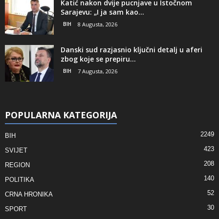
Katić nakon dvije pucnjave u Istočnom
Sarajevu: „I ja sam kao...
BIH
8 Augusta, 2026
Danski sud razjasnio ključni detalj u aferi
zbog koje se prepiru...
BIH
7 Augusta, 2026
POPULARNA KATEGORIJA
2249
BIH
423
SVIJET
208
REGION
140
POLITIKA
52
CRNA HRONIKA
30
SPORT