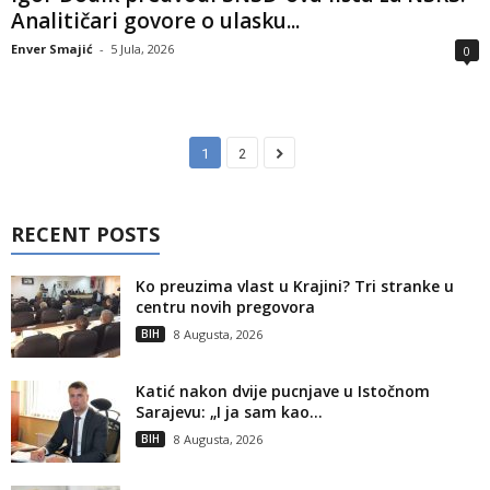
Analitičari govore o ulasku...
Enver Smajić
-
5 Jula, 2026
0
1
2
RECENT POSTS
Ko preuzima vlast u Krajini? Tri stranke u
centru novih pregovora
BIH
8 Augusta, 2026
Katić nakon dvije pucnjave u Istočnom
Sarajevu: „I ja sam kao...
BIH
8 Augusta, 2026