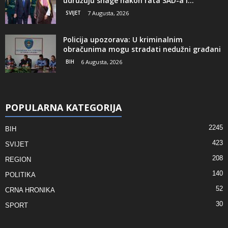
udružuju snage nakon rata SAD-a i...
SVIJET
7 Augusta, 2026
Policija upozorava: U kriminalnim
obračunima mogu stradati nedužni građani
BIH
6 Augusta, 2026
POPULARNA KATEGORIJA
2245
BIH
423
SVIJET
208
REGION
140
POLITIKA
52
CRNA HRONIKA
30
SPORT