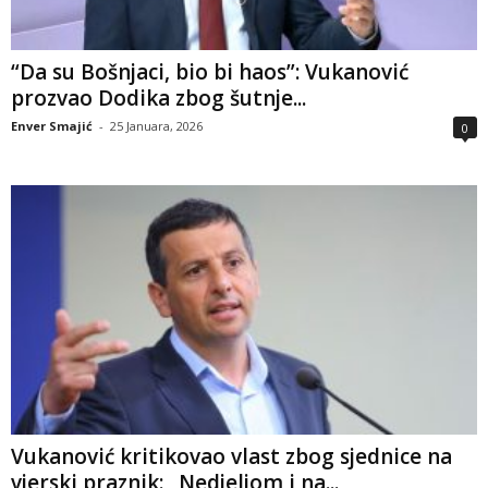
“Da su Bošnjaci, bio bi haos”: Vukanović
prozvao Dodika zbog šutnje...
Enver Smajić
-
25 Januara, 2026
0
Vukanović kritikovao vlast zbog sjednice na
vjerski praznik: „Nedjeljom i na...