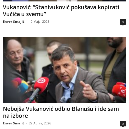
Vukanović: “Stanivuković pokušava kopirati
Vučića u svemu”
Enver Smajić
-
10 Maja, 2026
0
Nebojša Vukanović odbio Blanušu i ide sam
na izbore
Enver Smajić
-
29 Aprila, 2026
0