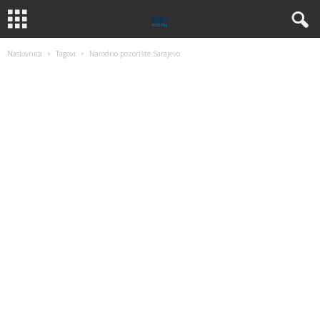
Naslovnica
Tagovi
Narodno pozorište Sarajevo