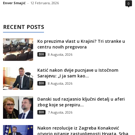
Enver Smajić
-
12 Februara, 2026
0
RECENT POSTS
Ko preuzima vlast u Krajini? Tri stranke u
centru novih pregovora
BIH
8 Augusta, 2026
Katić nakon dvije pucnjave u Istočnom
Sarajevu: „I ja sam kao...
BIH
8 Augusta, 2026
Danski sud razjasnio ključni detalj u aferi
zbog koje se prepiru...
BIH
7 Augusta, 2026
Nakon rezolucije iz Zagreba Konaković
otvorio pitanje zastupljenosti Hrvata, Srba