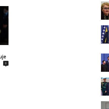
uje
0