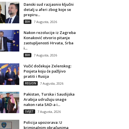
Danski sud razjasnio ključni
detalj u aferi zbog koje se
prepiru...
BIH
7 Augusta, 2026
Nakon rezolucije iz Zagreba
Konaković otvorio pitanje
zastupljenosti Hrvata, Srba
i...
BIH
7 Augusta, 2026
Vučić dočekuje Zelenskog:
Posjeta koju će pažljivo
pratiti i Rusija
REGION
7 Augusta, 2026
Pakistan, Turska i Saudijska
Arabija udružuju snage
nakon rata SAD-a i...
SVIJET
7 Augusta, 2026
Policija upozorava: U
kriminalnim obračunima