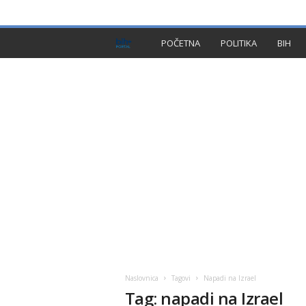
PRIVACY POLICY
IMPRESSUM
O NAMA
KON
B
POČETNA
POLITIKA
BIH
I
H
P
l
u
s
Naslovnica
Tagovi
Napadi na Izrael
Tag: napadi na Izrael