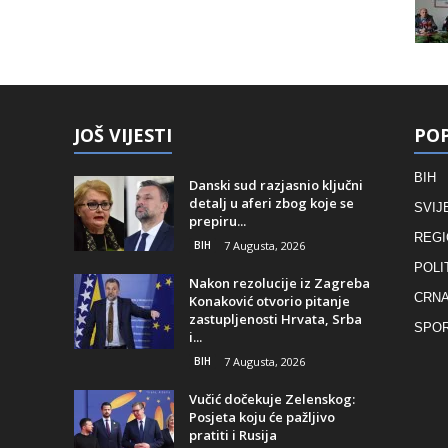
JOŠ VIJESTI
POP
BIH
Danski sud razjasnio ključni
detalj u aferi zbog koje se
SVIJ
prepiru...
REGI
BIH
7 Augusta, 2026
POLI
Nakon rezolucije iz Zagreba
CRNA
Konaković otvorio pitanje
zastupljenosti Hrvata, Srba
SPO
i...
BIH
7 Augusta, 2026
Vučić dočekuje Zelenskog:
Posjeta koju će pažljivo
pratiti i Rusija