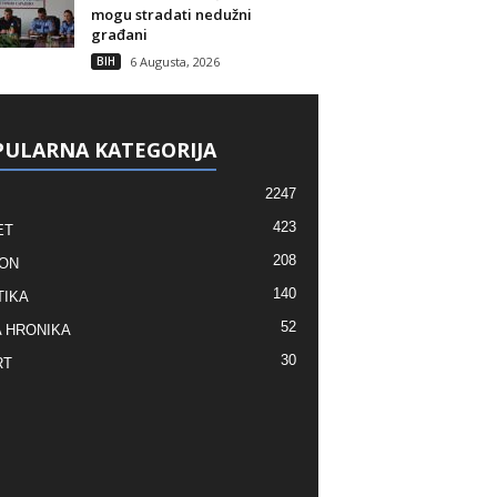
mogu stradati nedužni
građani
BIH
6 Augusta, 2026
ULARNA KATEGORIJA
2247
423
ET
208
ON
140
TIKA
52
 HRONIKA
30
RT