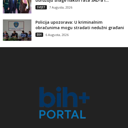
udružuju snage nakon rata SAD-a i...
SVIJET
7 Augusta, 2026
Policija upozorava: U kriminalnim
obračunima mogu stradati nedužni građani
BIH
6 Augusta, 2026