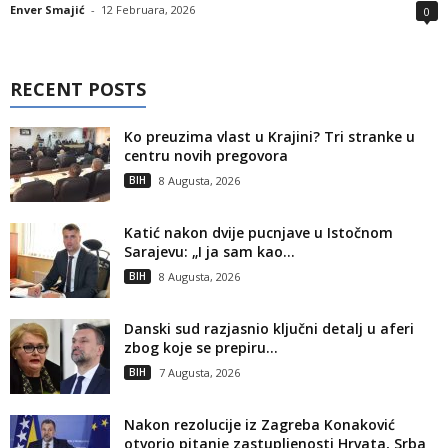
Enver Smajić
-
12 Februara, 2026
0
RECENT POSTS
Ko preuzima vlast u Krajini? Tri stranke u
centru novih pregovora
BIH
8 Augusta, 2026
Katić nakon dvije pucnjave u Istočnom
Sarajevu: „I ja sam kao...
BIH
8 Augusta, 2026
Danski sud razjasnio ključni detalj u aferi
zbog koje se prepiru...
BIH
7 Augusta, 2026
Nakon rezolucije iz Zagreba Konaković
otvorio pitanje zastupljenosti Hrvata, Srba