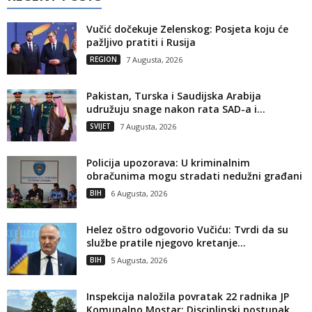
Vučić dočekuje Zelenskog: Posjeta koju će
pažljivo pratiti i Rusija
REGION
7 Augusta, 2026
Pakistan, Turska i Saudijska Arabija
udružuju snage nakon rata SAD-a i...
SVIJET
7 Augusta, 2026
Policija upozorava: U kriminalnim
obračunima mogu stradati nedužni građani
BIH
6 Augusta, 2026
Helez oštro odgovorio Vučiću: Tvrdi da su
službe pratile njegovo kretanje...
BIH
5 Augusta, 2026
Inspekcija naložila povratak 22 radnika JP
Komunalno Mostar: Disciplinski postupak