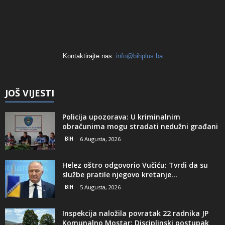
Kontaktirajte nas:
info@bihplus.ba
JOŠ VIJESTI
Policija upozorava: U kriminalnim
obračunima mogu stradati nedužni građani
BIH
6 Augusta, 2026
Helez oštro odgovorio Vučiću: Tvrdi da su
službe pratile njegovo kretanje...
BIH
5 Augusta, 2026
Inspekcija naložila povratak 22 radnika JP
Komunalno Mostar: Disciplinski postupak