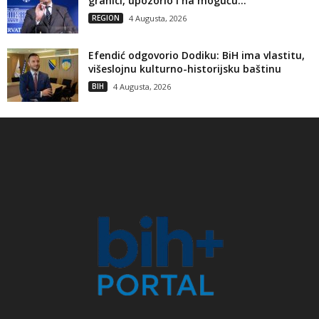
granici, upozorio i na moguću...
REGION
4 Augusta, 2026
Efendić odgovorio Dodiku: BiH ima vlastitu,
višeslojnu kulturno-historijsku baštinu
BIH
4 Augusta, 2026