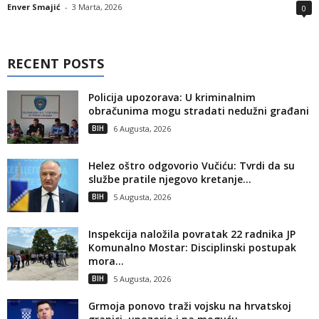
Enver Smajić
-
3 Marta, 2026
0
RECENT POSTS
Policija upozorava: U kriminalnim
obračunima mogu stradati nedužni građani
BIH
6 Augusta, 2026
Helez oštro odgovorio Vučiću: Tvrdi da su
službe pratile njegovo kretanje...
BIH
5 Augusta, 2026
Inspekcija naložila povratak 22 radnika JP
Komunalno Mostar: Disciplinski postupak
mora...
BIH
5 Augusta, 2026
Grmoja ponovo traži vojsku na hrvatskoj