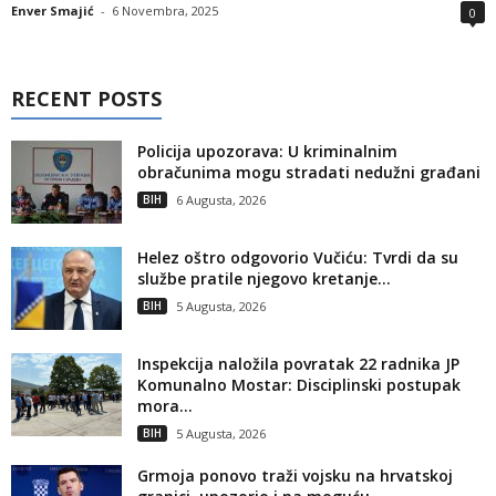
Enver Smajić
-
6 Novembra, 2025
0
RECENT POSTS
Policija upozorava: U kriminalnim
obračunima mogu stradati nedužni građani
BIH
6 Augusta, 2026
Helez oštro odgovorio Vučiću: Tvrdi da su
službe pratile njegovo kretanje...
BIH
5 Augusta, 2026
Inspekcija naložila povratak 22 radnika JP
Komunalno Mostar: Disciplinski postupak
mora...
BIH
5 Augusta, 2026
Grmoja ponovo traži vojsku na hrvatskoj