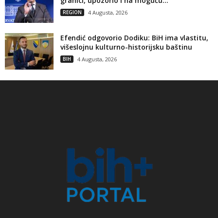
granici, upozorio i na moguću...
REGION
4 Augusta, 2026
Efendić odgovorio Dodiku: BiH ima vlastitu,
višeslojnu kulturno-historijsku baštinu
BIH
4 Augusta, 2026