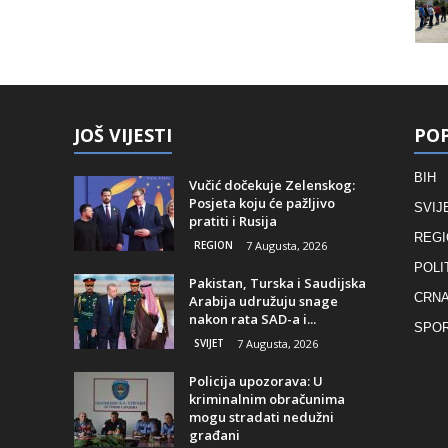
JOŠ VIJESTI
POP
BIH
Vučić dočekuje Zelenskog:
Posjeta koju će pažljivo
SVIJ
pratiti i Rusija
REGI
REGION
7 Augusta, 2026
POLI
Pakistan, Turska i Saudijska
CRNA
Arabija udružuju snage
nakon rata SAD-a i...
SPO
SVIJET
7 Augusta, 2026
Policija upozorava: U
kriminalnim obračunima
mogu stradati nedužni
građani