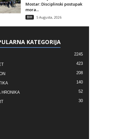
Mostar: Disciplinski postupak
mora...
BIH
5 Augusta, 2026
ULARNA KATEGORIJA
2245
423
ET
208
ON
140
TIKA
52
 HRONIKA
30
RT