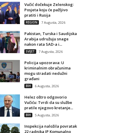
Vučić dočekuje Zelenskog:
Posjeta koju će pažljivo
pratiti i Rusija
REGION
7 Augusta, 2026
Pakistan, Turska i Saudijska
Arabija udružuju snage
nakon rata SAD-a i...
SVIJET
7 Augusta, 2026
Policija upozorava: U
kriminalnim obračunima
mogu stradati nedužni
građani
BIH
6 Augusta, 2026
Helez oštro odgovorio
Vučiću: Tvrdi da su službe
pratile njegovo kretanje...
BIH
5 Augusta, 2026
Inspekcija naložila povratak
22 radnika JP Komunalno