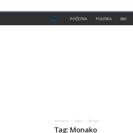
PRIVACY POLICY
IMPRESSUM
O NAMA
KON
B
POČETNA
POLITIKA
BIH
I
H
P
l
u
s
Naslovnica
Tagovi
Monako
Tag: Monako