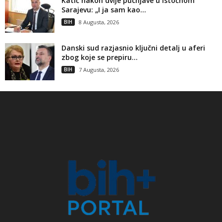
Katić nakon dvije pucnjave u Istočnom
Sarajevu: „I ja sam kao...
BIH
8 Augusta, 2026
Danski sud razjasnio ključni detalj u aferi
zbog koje se prepiru...
BIH
7 Augusta, 2026