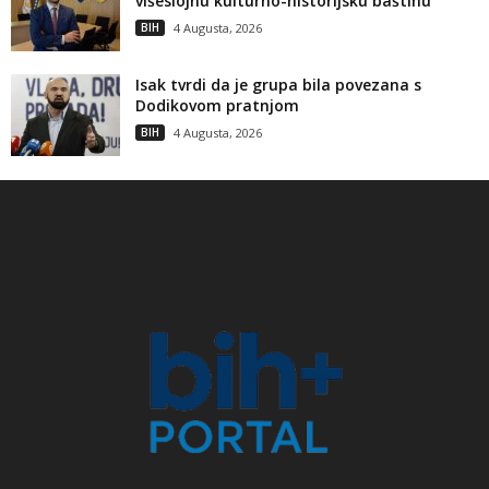
višeslojnu kulturno-historijsku baštinu
BIH
4 Augusta, 2026
Isak tvrdi da je grupa bila povezana s
Dodikovom pratnjom
BIH
4 Augusta, 2026