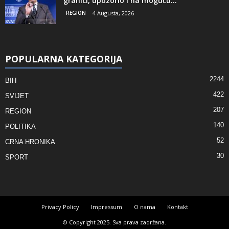
granici, upozorio i na moguću...
REGION
4 Augusta, 2026
POPULARNA KATEGORIJA
2244
BIH
422
SVIJET
207
REGION
140
POLITIKA
52
CRNA HRONIKA
30
SPORT
Privacy Policy
Impressum
O nama
Kontakt
© Copyright 2025. Sva prava zadržana.