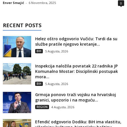
Enver Smajić
-
6 Novembra, 2025
0
RECENT POSTS
Helez oštro odgovorio Vučiću: Tvrdi da su
službe pratile njegovo kretanje...
BIH
5 Augusta, 2026
Inspekcija naložila povratak 22 radnika JP
Komunalno Mostar: Disciplinski postupak
mora...
BIH
5 Augusta, 2026
Grmoja ponovo traži vojsku na hrvatskoj
granici, upozorio i na moguću...
REGION
4 Augusta, 2026
Efendić odgovorio Dodiku: BiH ima vlastitu,