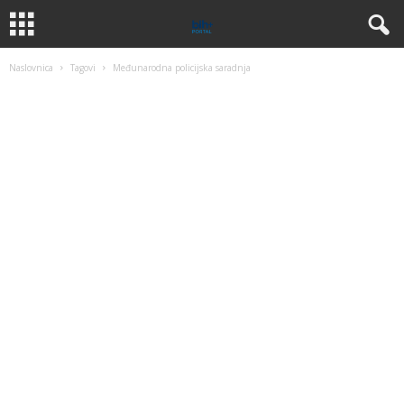
Naslovnica
Tagovi
Međunarodna policijska saradnja