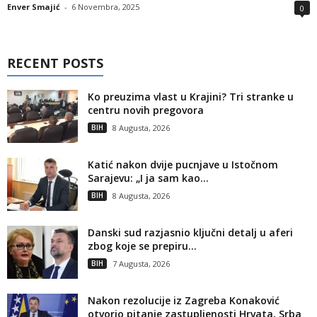
Enver Smajić
-
6 Novembra, 2025
0
RECENT POSTS
Ko preuzima vlast u Krajini? Tri stranke u
centru novih pregovora
BIH
8 Augusta, 2026
Katić nakon dvije pucnjave u Istočnom
Sarajevu: „I ja sam kao...
BIH
8 Augusta, 2026
Danski sud razjasnio ključni detalj u aferi
zbog koje se prepiru...
BIH
7 Augusta, 2026
Nakon rezolucije iz Zagreba Konaković
otvorio pitanje zastupljenosti Hrvata, Srba